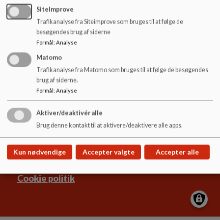
o
SiteImprove
Dokumenter
l
Trafikanalyse fra Siteimprove som bruges til at følge de
d
Praktikstedsbeskrivelse for Børnehuset Bakkebo
besøgendes brug af siderne
e
Formål
:
Analyse
t
Matomo
Trafikanalyse fra Matomo som bruges til at følge de besøgendes
brug af siderne.
Dagtilbud Slangerup
Formål
:
Analyse
Torvet 2, Frederikssund 3600
Aktiver/deaktivér alle
EAN NR.
5798008060427
Brug denne kontakt til at aktivere/deaktivere alle apps.
Sitemap
Kun nødvendige
Accepter valgte
Accepter alle
Cookie politik