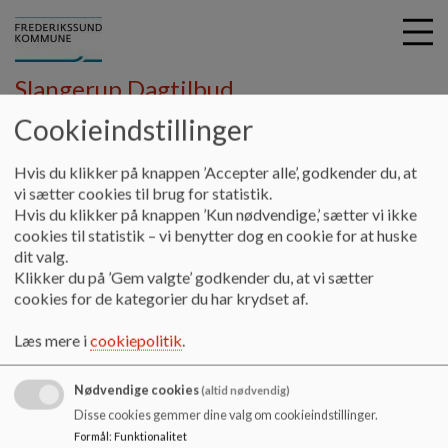
Slangerup Dagtilbud
Cookieindstillinger
G
Hvis du klikker på knappen ’Accepter alle’, godkender du, at
å
Vores område
Børnehuset Bakkebo
vi sætter cookies til brug for statistik.
t
Hvis du klikker på knappen ’Kun nødvendige,’ sætter vi ikke
Praktikstedsbeskrivelse
i
cookies til statistik – vi benytter dog en cookie for at huske
l
dit valg.
h
Praktikstedsbeskrivelse
Klikker du på ’Gem valgte’ godkender du, at vi sætter
o
cookies for de kategorier du har krydset af.
v
e
Læs mere i
cookiepolitik
.
Praktikstedsbeskrivelse
d
i
På linket herunder kan du læse vores praktikstedsbeskrivelse
Nødvendige cookies
n
(altid nødvendig)
d
Disse cookies gemmer dine valg om cookieindstillinger.
h
Formål
:
Funktionalitet