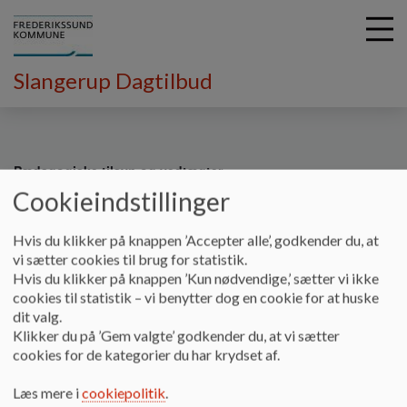
Slangerup Dagtilbud
G
å
Pædagogiske tilsyn og vedtægter
t
Cookieindstillinger
i
Pædagogiske tilsyn og vedtægter
l
Hvis du klikker på knappen ’Accepter alle’, godkender du, at
h
vi sætter cookies til brug for statistik.
o
Hvis du klikker på knappen ’Kun nødvendige,’ sætter vi ikke
v
Pædagogiske tilsyn og vedtægter
cookies til statistik – vi benytter dog en cookie for at huske
e
dit valg.
Rammer og retningslinjer for Pædagogiske tilsyn og
d
Klikker du på ’Gem valgte’ godkender du, at vi sætter
gældende Styrelsesvedtægt for Frederikssund Kommunes
i
cookies for de kategorier du har krydset af.
Dagtilbud godkendes af Opvækstudvalget.
n
d
Styrelsesvedtægter og retningslinjerne for
Læs mere i
cookiepolitik
.
h