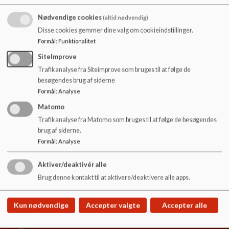
pædagogiske tilsyn
o
l
Nødvendige cookies
(altid nødvendig)
Herunder finder du tilsynsrapporterne for børnehusene i
d
Disse cookies gemmer dine valg om cookieindstillinger.
område Slangerup
e
Formål
:
Funktionalitet
t
SiteImprove
Dagtilbud Slangerup
Trafikanalyse fra Siteimprove som bruges til at følge de
Kommunal Dagpleje, Slangerup
besøgendes brug af siderne
Børnehuset Bakkebo
Formål
:
Analyse
Børnehuset Kroghøj
Matomo
Børnehuset Lindehuset
Trafikanalyse fra Matomo som bruges til at følge de besøgendes
Børnehuset Strandstræde
brug af siderne.
Børnehuset Troldhøj
Formål
:
Analyse
Aktiver/deaktivér alle
Brug denne kontakt til at aktivere/deaktivere alle apps.
Dagtilbud Slangerup
Torvet 2, Frederikssund 3600
Kun nødvendige
Accepter valgte
Accepter alle
EAN NR.
5798008060427