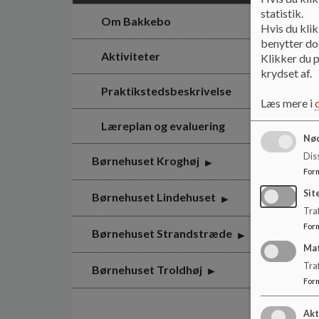
statistik.
Om Bakkebo
Hvis du klik
benytter dog
Aktiviteter
Klikker du p
krydset af.
Praktikstedsbeskrivelse
Læs mere i
Læreplan og evaluering
Nød
Dis
Børnehuset Kroghøj
For
Sit
Børnehuset Lindehuset
Traf
For
Børnehuset Strandstræde
Ma
Tra
Børnehuset Troldhøj
For
Akt