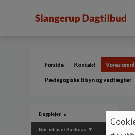
G
å
Slangerup Dagtilbud
t
i
l
h
o
v
e
d
Forside
Kontakt
Vores omr
i
n
d
Pædagogiske tilsyn og vedtægter
h
o
l
d
e
Dagplejen
t
Cookie
Børnehuset Bakkebo
Hvis du klik