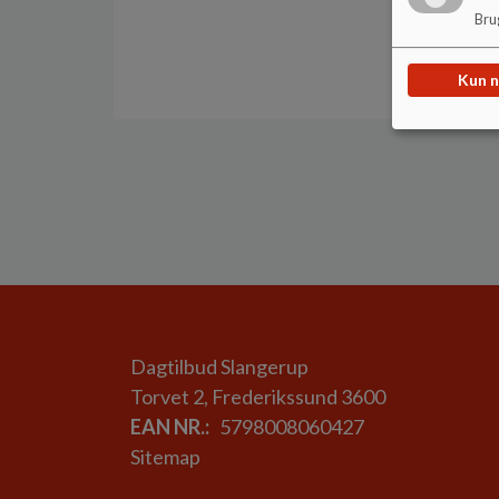
Brug
Kun 
Dagtilbud Slangerup
Torvet 2, Frederikssund 3600
EAN NR.
5798008060427
Sitemap