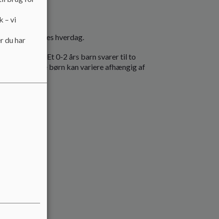
k – vi
ehuset og vores hverdag.
r du har
. 68 enheder. Et 0-2 års barn svarer til to
af små og store børn kan variere afhængig af