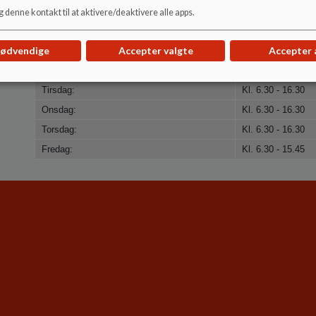
 denne kontakt til at aktivere/deaktivere alle apps.
Åbningstider
nødvendige
Accepter valgte
Accepter 
Mandag:
Kl. 6.30 - 16.30
Tirsdag:
Kl. 6.30 - 16.30
Onsdag:
Kl. 6.30 - 16.30
Torsdag:
Kl. 6.30 - 16.30
Fredag:
Kl. 6.30 - 15.45