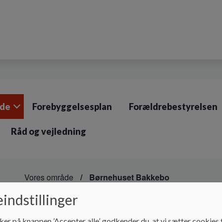
åde
Forebyggelsesplan
Forældrebestyrelsen
Råd og vejledning
Vores område
Børnehuset Bakkebo
indstillinger
Børnehuset Bakkebo
ker på knappen ’Accepter alle’, godkender du, at vi sætter cookies t