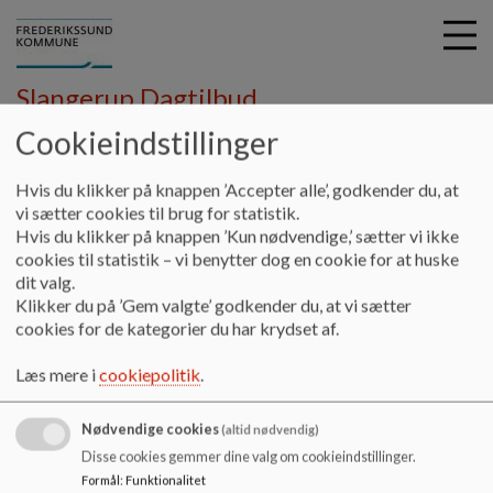
Slangerup Dagtilbud
Cookieindstillinger
G
Hvis du klikker på knappen ’Accepter alle’, godkender du, at
å
Vores område
Børnehuset Troldhøj
Aktiviteter
vi sætter cookies til brug for statistik.
t
Hvis du klikker på knappen ’Kun nødvendige,’ sætter vi ikke
i
cookies til statistik – vi benytter dog en cookie for at huske
Aktiviteter
l
dit valg.
h
Klikker du på ’Gem valgte’ godkender du, at vi sætter
o
cookies for de kategorier du har krydset af.
v
Aktiviteter
e
Læs mere i
cookiepolitik
.
d
Læs om børnehusets forskellige aktiviteter her:
i
Nødvendige cookies
n
(altid nødvendig)
Dokumenter
d
Disse cookies gemmer dine valg om cookieindstillinger.
h
Troldhøj - Årsplan 2023.pdf
Formål
:
Funktionalitet