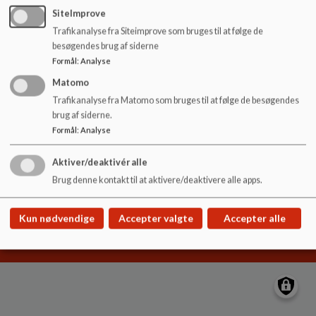
o
SiteImprove
l
Trafikanalyse fra Siteimprove som bruges til at følge de
d
besøgendes brug af siderne
e
Formål
:
Analyse
t
Dagtilbud Slangerup
Matomo
Torvet 2, Frederikssund 3600
Trafikanalyse fra Matomo som bruges til at følge de besøgendes
EAN NR.
5798008060427
brug af siderne.
Formål
:
Analyse
Sitemap
Aktiver/deaktivér alle
Brug denne kontakt til at aktivere/deaktivere alle apps.
Cookie politik
Kun nødvendige
Accepter valgte
Accepter alle