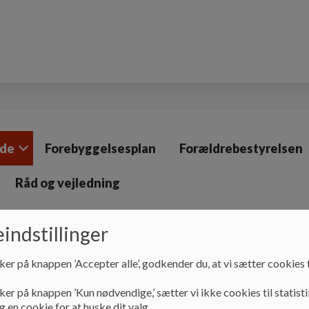
åde
Forebyggelsesplan
Forældrebestyrelsen
Råd og vejledning
indstillinger
Vores område
Børnehuset Strandstræde
Lærepl
ker på knappen ’Accepter alle’, godkender du, at vi sætter cookies t
Læreplan og evalueri
ker på knappen ’Kun nødvendige,’ sætter vi ikke cookies til statisti
 en cookie for at huske dit valg.