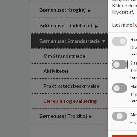
Klikker du p
Børnehuset Kroghøj
krydset af.
Læs mere i
Børnehuset Lindehuset
Nød
Børnehuset Strandstræde
Dis
For
Om Strandstræde
Sit
Aktiviteter
Traf
For
Praktikstedsbeskrivelse
Ma
Tra
Læreplan og evaluering
For
Akt
Børnehuset Troldhøj
Brug