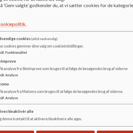
å ’Gem valgte’ godkender du, at vi sætter cookies for de kategorie
Her kan du læse børnehusets læreplan og evaluering
Dokumenter
cookiepolitik
.
Evaluering af arbejdet med den pædagogiske læreplan - Strandstræde 2023.pdf
vendige cookies
(altid nødvendig)
se cookies gemmer dine valg om cookieindstillinger.
Strandstræde pædagogisk læreplan 2021.pdf
mål
:
Funktionalitet
eImprove
ikanalyse fra Siteimprove som bruges til at følge de besøgendes brug af siderne
mål
:
Analyse
tomo
fikanalyse fra Matomo som bruges til at følge de besøgendes brug af siderne.
mål
:
Analyse
iver/deaktivér alle
 denne kontakt til at aktivere/deaktivere alle apps.