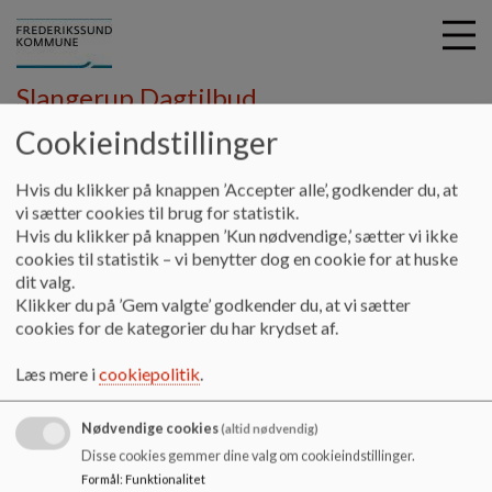
Slangerup Dagtilbud
Cookieindstillinger
G
Hvis du klikker på knappen ’Accepter alle’, godkender du, at
å
Vores område
Børnehuset Strandstræde
vi sætter cookies til brug for statistik.
t
Hvis du klikker på knappen ’Kun nødvendige,’ sætter vi ikke
Praktikstedsbeskrivelse
i
cookies til statistik – vi benytter dog en cookie for at huske
l
dit valg.
h
Praktikstedsbeskrivelse
Klikker du på ’Gem valgte’ godkender du, at vi sætter
o
cookies for de kategorier du har krydset af.
v
e
Praktikstedsbeskrivelse på linket herunder
Læs mere i
cookiepolitik
.
d
i
Nødvendige cookies
n
(altid nødvendig)
d
Disse cookies gemmer dine valg om cookieindstillinger.
h
Formål
:
Funktionalitet
Dagtilbud Slangerup