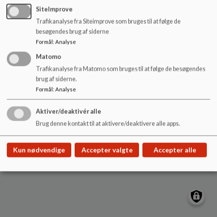
o
SiteImprove
Torvet 2, Frederikssund 3600
l
Trafikanalyse fra Siteimprove som bruges til at følge de
EAN NR.
5798008060427
d
besøgendes brug af siderne
e
Sitemap
Formål
:
Analyse
t
Matomo
Trafikanalyse fra Matomo som bruges til at følge de besøgendes
brug af siderne.
Cookie politik
Formål
:
Analyse
Aktiver/deaktivér alle
Brug denne kontakt til at aktivere/deaktivere alle apps.
Kun nødvendige
Accepter valgte
Accepter alle