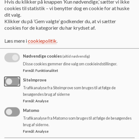
Hvis du klikker på knappen ’Kun nødvendige,’ sætter vi ikke
o
3550 Slangerup
cookies til statistik – vi benytter dog en cookie for at huske
l
dit valg.
d
Frederikssund Nord og Frederikssund Syd områderne
Klikker du på ’Gem valgte’ godkender du, at vi sætter
e
Legestuen Frederikssund har adresse på
, 3600
Ventevej 23
cookies for de kategorier du har krydset af.
t
Frederikssund
Læs mere i
cookiepolitik
.
Jægerspris området
Legestuen Jægerspris har adresse i Vandkunsten, Parkvej
3B, 3630 Jægerspris
Nødvendige cookies
(altid nødvendig)
Disse cookies gemmer dine valg om cookieindstillinger.
Skibby området
Formål
:
Funktionalitet
Legestuen Skibby har adresse på Selsøvej 16, 4050 Skibby
SiteImprove
Alle dagplejer er tilknyttet en legestuegruppe, som typisk
Trafikanalyse fra Siteimprove som bruges til at følge de
består af 4-7 dagplejer. Dagplejerne mødes som
besøgendes brug af siderne
udgangspunkt en gang om ugen.
Formål
:
Analyse
Matomo
Vores mål for legestuerne er:
Trafikanalyse fra Matomo som bruges til at følge de besøgendes
brug af siderne.
at børnene gradvis bliver vant til at være en del af et større
Formål
:
Analyse
socialt fællesskab