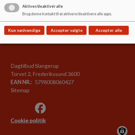
at de pædagogiske aktiviteter kan målrettes børnenes
Aktiver/deaktivér alle
forskellige udviklingstrin
at der løbende bliver arbejdet med de pædagogiske
Brug denne kontakt til at aktivere/deaktivere alle apps.
lærerplaner
at børnene lærer de andre børn og voksne at kende og opnår
Kun nødvendige
Accepter valgte
Accepter alle
en tryghed, når de på et senere tidspunkt skal i gæstepleje
Dagtilbud Slangerup
Torvet 2, Frederikssund 3600
EAN NR.
5798008060427
Sitemap
Cookie politik